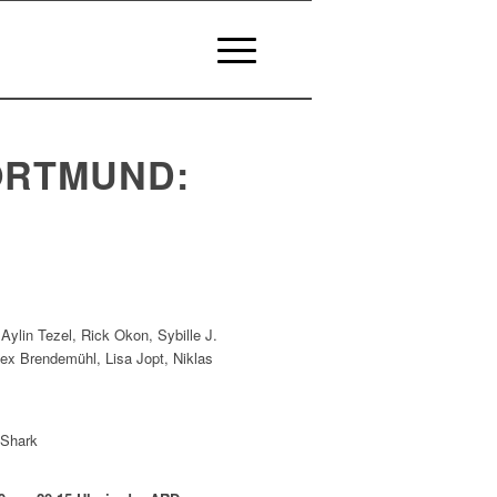
ORTMUND:
ylin Tezel, Rick Okon, Sybille J.
lex Brendemühl, Lisa Jopt, Niklas
 Shark