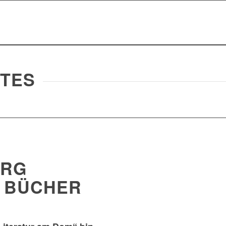
NTES
ERG
E BÜCHER