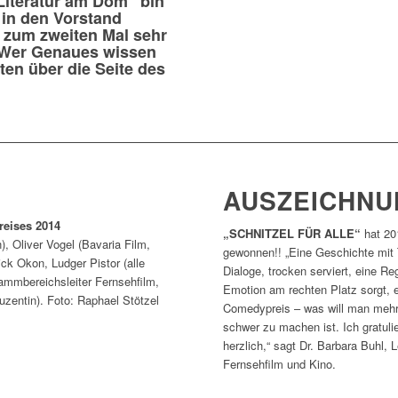
Literatur am Dom“ bin
in den Vorstand
 zum zweiten Mal sehr
. Wer Genaues wissen
sten über die Seite des
AUSZEICHNU
reises 2014
„SCHNITZEL FÜR ALLE“
hat 20
, Oliver Vogel (Bavaria Film,
gewonnen!! „Eine Geschichte mit 
ck Okon, Ludger Pistor (alle
Dialoge, trocken serviert, eine Re
rammbereichsleiter Fernsehfilm,
Emotion am rechten Platz sorgt, e
uzentin). Foto: Raphael Stötzel
Comedypreis – was will man mehr!
schwer zu machen ist. Ich gratulie
herzlich,“ sagt Dr. Barbara Buhl
Fernsehfilm und Kino.