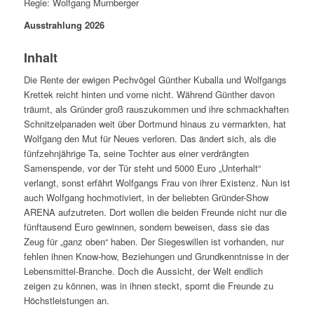
Regie: Wolfgang Murnberger
Ausstrahlung 2026
Inhalt
Die Rente der ewigen Pechvögel Günther Kuballa und Wolfgangs
Krettek reicht hinten und vorne nicht. Während Günther davon
träumt, als Gründer groß rauszukommen und ihre schmackhaften
Schnitzelpanaden weit über Dortmund hinaus zu vermarkten, hat
Wolfgang den Mut für Neues verloren. Das ändert sich, als die
fünfzehnjährige Ta, seine Tochter aus einer verdrängten
Samenspende, vor der Tür steht und 5000 Euro „Unterhalt“
verlangt, sonst erfährt Wolfgangs Frau von ihrer Existenz. Nun ist
auch Wolfgang hochmotiviert, in der beliebten Gründer-Show
ARENA aufzutreten. Dort wollen die beiden Freunde nicht nur die
fünftausend Euro gewinnen, sondern beweisen, dass sie das
Zeug für „ganz oben“ haben. Der Siegeswillen ist vorhanden, nur
fehlen ihnen Know-how, Beziehungen und Grundkenntnisse in der
Lebensmittel-Branche. Doch die Aussicht, der Welt endlich
zeigen zu können, was in ihnen steckt, spornt die Freunde zu
Höchstleistungen an.